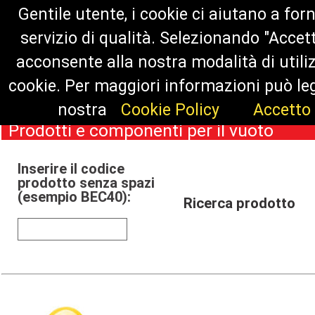
Gentile utente, i cookie ci aiutano a for
Home
Contatti
Prodotti
Dise
servizio di qualità. Selezionando "Accett
Novità
Press
Video
So
acconsente alla nostra modalità di utili
cookie. Per maggiori informazioni può le
Download
Notizie
Newsletter
nostra
Cookie Policy
Accetto
Prodotti e componenti per il vuoto
Inserire il codice
prodotto senza spazi
(esempio BEC40):
Ricerca prodotto